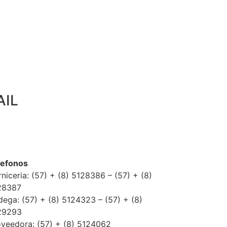
AIL
lefonos
niceria: (57) + (8) 5128386 – (57) + (8)
28387
ega: (57) + (8) 5124323 – (57) + (8)
29293
oveedora: (57) + (8) 5124062