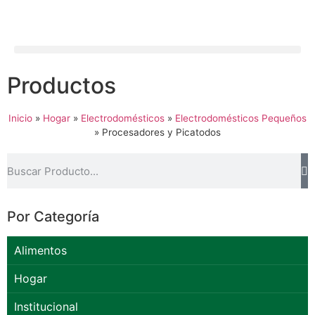
Productos
Inicio
»
Hogar
»
Electrodomésticos
»
Electrodomésticos Pequeños
»
Procesadores y Picatodos
Por Categoría
Alimentos
Hogar
Institucional