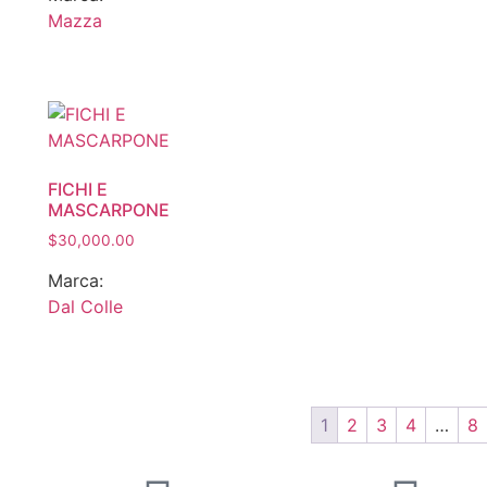
Mazza
FICHI E
MASCARPONE
$
30,000.00
Marca:
Dal Colle
1
2
3
4
…
8