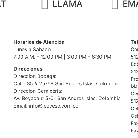
AT
LLAMA
EM
Horarios de Atención
Te
Lunes a Sabado
Car
7:00 A.M. – 12:00 PM | 3:00 PM – 6:30 PM
51
Bod
Direcciónes
51
Direccion Bodega:
Pr
Calle 35 # 25-69 San Andres Islas, Colombia
May
Direccion Carniceria:
Ger
Av. Boyaca # 5-01 San Andres Islas, Colombia
51
Email: info@leccese.com.co
Ce
Ce
Fax
Fa