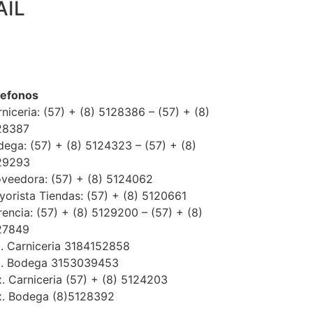
AIL
lefonos
niceria: (57) + (8) 5128386 – (57) + (8)
28387
ega: (57) + (8) 5124323 – (57) + (8)
29293
oveedora: (57) + (8) 5124062
orista Tiendas: (57) + (8) 5120661
encia: (57) + (8) 5129200 – (57) + (8)
27849
l. Carniceria 3184152858
l. Bodega 3153039453
. Carniceria (57) + (8) 5124203
x. Bodega (8)5128392