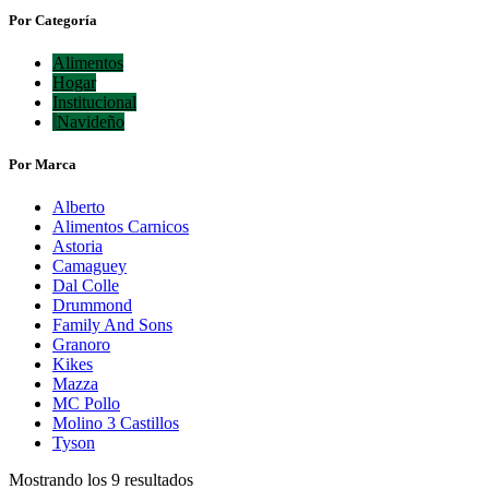
Por Categoría
Alimentos
Hogar
Institucional
Navideño
Por Marca
Alberto
Alimentos Carnicos
Astoria
Camaguey
Dal Colle
Drummond
Family And Sons
Granoro
Kikes
Mazza
MC Pollo
Molino 3 Castillos
Tyson
Mostrando los 9 resultados