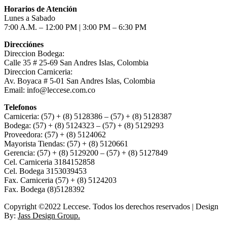
Horarios de Atención
Lunes a Sabado
7:00 A.M. – 12:00 PM | 3:00 PM – 6:30 PM
Direcciónes
Direccion Bodega:
Calle 35 # 25-69 San Andres Islas, Colombia
Direccion Carniceria:
Av. Boyaca # 5-01 San Andres Islas, Colombia
Email: info@leccese.com.co
Telefonos
Carniceria: (57) + (8) 5128386 – (57) + (8) 5128387
Bodega: (57) + (8) 5124323 – (57) + (8) 5129293
Proveedora: (57) + (8) 5124062
Mayorista Tiendas: (57) + (8) 5120661
Gerencia: (57) + (8) 5129200 – (57) + (8) 5127849
Cel. Carniceria 3184152858
Cel. Bodega 3153039453
Fax. Carniceria (57) + (8) 5124203
Fax. Bodega (8)5128392
Copyright ©2022 Leccese. Todos los derechos reservados | Design
By:
Jass Design Group.