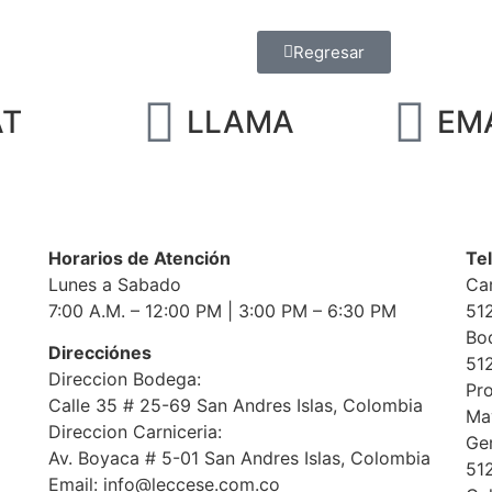
Regresar
AT
LLAMA
EM
Horarios de Atención
Te
Lunes a Sabado
Car
7:00 A.M. – 12:00 PM | 3:00 PM – 6:30 PM
51
Bod
Direcciónes
51
Direccion Bodega:
Pr
Calle 35 # 25-69 San Andres Islas, Colombia
May
Direccion Carniceria:
Ger
Av. Boyaca # 5-01 San Andres Islas, Colombia
51
Email: info@leccese.com.co